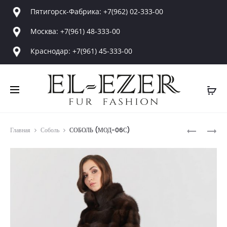
Пятигорск-Фабрика: +7(962) 02-333-00
Москва: +7(961) 48-333-00
Краснодар: +7(961) 45-333-00
Produ
СОБОЛЬ
СОБОЛЬ
Главная
Соболь
СОБОЛЬ (МОД-06С)
(МОД-04С
(МОД-07С
navig