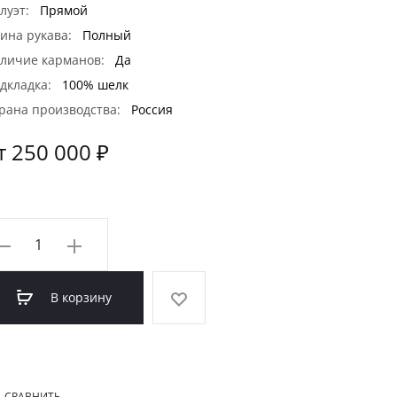
луэт:
Прямой
ина рукава:
Полный
личие карманов:
Да
дкладка:
100% шелк
рана производства:
Россия
т 250 000 ₽
оличество
овара
ОРКА
В корзину
AFA
МОД-60Н)
СРАВНИТЬ