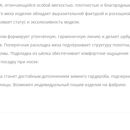
A, отличающейся особой мягкостью, плотностью и благородны
го меха изделие обладает выразительной фактурой и роскошно
кивает статус и эксклюзивность модели.
иком формирует утончённую, гармоничную линию и делает шуб
. Поперечная раскладка меха подчёркивает структуру полотна,
рмы. Подкладка из шёлка обеспечивает комфортное ощущение 
 посадку при носке.
ба станет достойным дополнением зимнего гардероба, подчерк
ьницы. Возможен индивидуальный пошив изделия на фабрике.