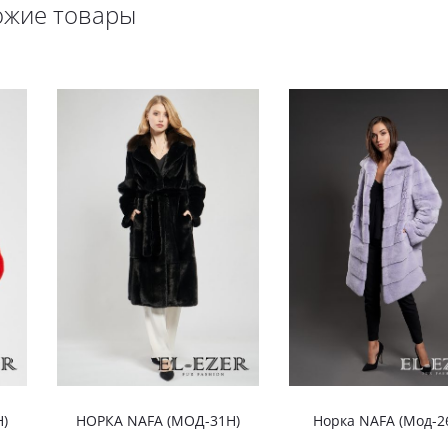
ожие товары
)
НОРКА NAFA (МОД-31Н)
Норка NAFA (Мод-2