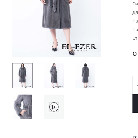
Си
Дл
На
По
Ст
о
К
т
Н
N
(