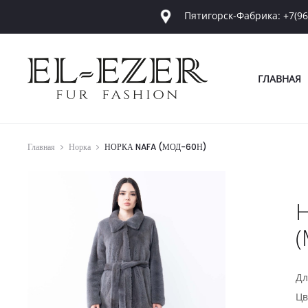
Пятигорск-Фабрика: +7(96
ГЛАВНАЯ
Главная
Норка
НОРКА NAFA (МОД-60Н)
(
Дл
Цв