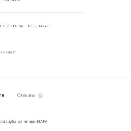
ТЕГОРИЯ:
НОРКА
БРЕНД:
EL-EZER
RE
PINTEREST
ие
Отзывы
0
ая шуба из норки NAFA