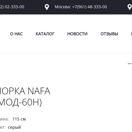
2) 02-333-00
Москва: +7(961) 48-333-00
О НАС
КАТАЛОГ
НОВОСТИ
ОТЗЫВЫ
P
n
НОРКА NAFA
МОД-60Н)
ина:
115 см
ет:
серый