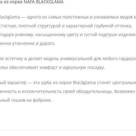
а из норки NAFA BLACKGLAMA
lackglama — одного из самых престижных и узнаваемых видов 
тостью, плотной структурой и характерной глубиной оттенка,
агодаря ровному, насыщенному цвету и густой подпуши изделие
бенно утончённо и дорого.
 эстетику и делает модель универсальной для любого гардеро
лка обеспечивает комфорт и идеальную посадку.
ый характер — эта шуба из норки Blackglama станет централь
ренность и исключительность своей обладательницы. Возможен
ьный пошив на фабрике.