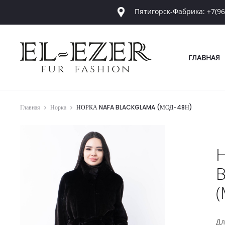
Пятигорск-Фабрика: +7(96
ГЛАВНАЯ
Главная
Норка
НОРКА NAFA BLACKGLAMA (МОД-48Н)
(
Дл