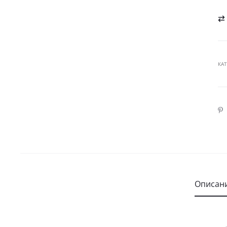
КА
SHA
Описан