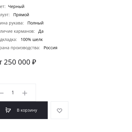
ет:
Черный
луэт:
Прямой
ина рукава:
Полный
личие карманов:
Да
дкладка:
100% шелк
рана производства:
Россия
т 250 000 ₽
оличество
овара
ОРКА
В корзину
AFA
LACKGLAMA
МОД-48Н)