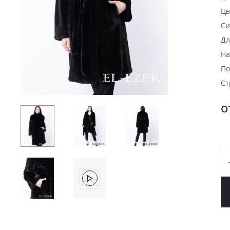
Цв
Си
Дл
На
По
Ст
о
К
т
Н
N
B
(