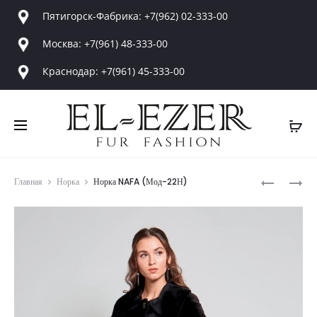
Пятигорск-Фабрика: +7(962) 02-333-00
Москва: +7(961) 48-333-00
Краснодар: +7(961) 45-333-00
Produ
НОРКА
НОРКА
Главная
Норка
Норка NAFA (Мод-22Н)
NAFA
NAFA
navig
(МОД-21Н
(МОД-23Н