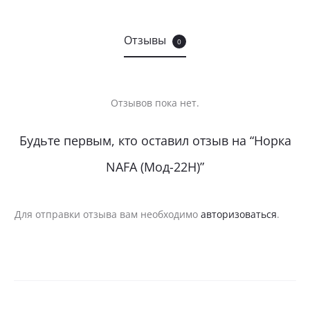
Отзывы
0
Отзывов пока нет.
О
Будьте первым, кто оставил отзыв на “Норка
т
NAFA (Мод-22Н)”
з
ы
Для отправки отзыва вам необходимо
авторизоваться
.
в
ы