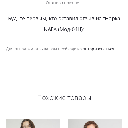
Отзывов пока нет.
О
Будьте первым, кто оставил отзыв на “Норка
т
NAFA (Мод-04Н)”
з
ы
Для отправки отзыва вам необходимо
авторизоваться
.
в
ы
Похожие товары