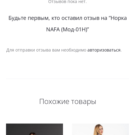
Отзывов пока нет.
О
Будьте первым, кто оставил отзыв на “Норка
т
NAFA (Мод-01Н)”
з
ы
Для отправки отзыва вам необходимо
авторизоваться
.
в
ы
Похожие товары