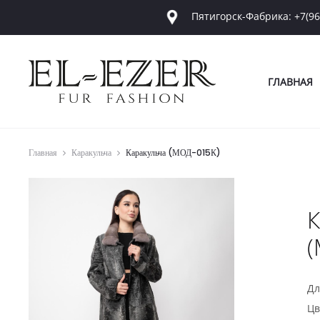
Пятигорск-Фабрика: +7(96
ГЛАВНАЯ
Главная
Каракульча
Каракульча (МОД-015К)
К
(
Дл
Цв