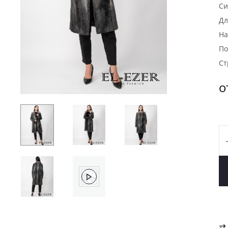
Си
Дл
На
По
Ст
о
К
т
К
(