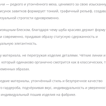
чи — редкого и утончённого меха, ценимого за свою изысканн
исунок завитков формирует тонкий, графичный рельеф, создав
изуальной строгости одновременно.
 изящным блеском, благодаря чему шуба красиво держит форму
 и современно, придавая образу статусную сдержанность и
уальную элегантность.
 материала, не перегружая изделие деталями. Чёткие линии и
оторый одинаково органично смотрится как в классических, т
ременных образах.
 редкие материалы, утончённый стиль и безупречное качество
о гардероба, подчёркивая вкус, индивидуальность и увереннос
 индивидуальный пошив изделия на фабрике.