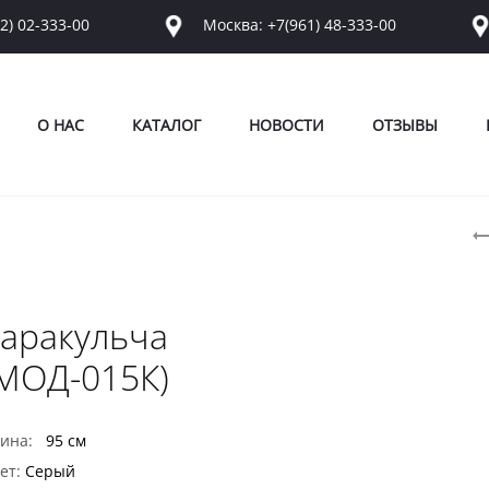
2) 02-333-00
Москва: +7(961) 48-333-00
О НАС
КАТАЛОГ
НОВОСТИ
ОТЗЫВЫ
P
n
аракульча
МОД-015К)
ина:
95 см
ет:
Серый