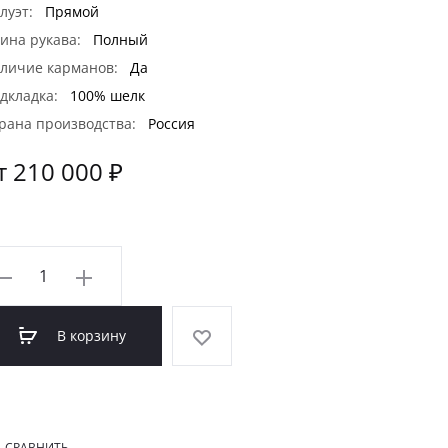
луэт:
Прямой
ина рукава:
Полный
личие карманов:
Да
дкладка:
100% шелк
рана производства:
Россия
т 210 000 ₽
оличество
овара
аракульча
В корзину
МОД-015К)
СРАВНИТЬ