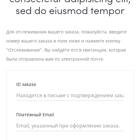
r
sed do eiusmod tempor
d
e
Для отслеживания вашего заказа, пожалуйста, введите
номер вашего заказа в поле ниже и нажмите кнопку
r
"Отслеживание". Вы найдёте его в квитанции, которая
T
была отправлена вам по электронной почте.
r
ID заказа
a
c
Платёжный Email
k
i