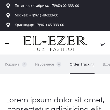
Пятигорск-Фабрика: +7(962) 02-333-00
Москва: +7(961) 48-333-00
Краснодар: +7(961) 45-333-00
Корзина
Избранное
Order Tracking
Вхо
0
0
O
Lorem ipsum dolor sit amet,
consectetur adipisicing elit,