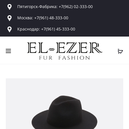
Пятигорск-Фабрика: +7(962) 02-333-00
Москва: +7(961) 48-333-00
Краснодар: +7(961) 45-333-00