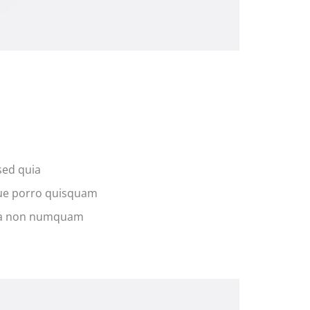
sed quia
que porro quisquam
quia non numquam