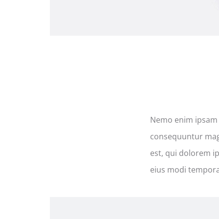
Nemo enim ipsam vo
consequuntur magn
est, qui dolorem i
eius modi tempora