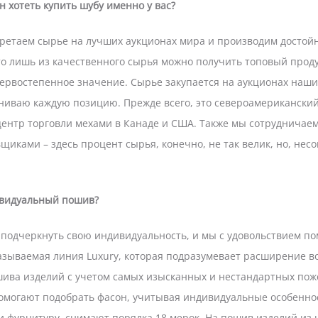
 хотеть купить шубу именно у вас?
ретаем сырье на лучших аукционах мира и производим достой
что лишь из качественного сырья можно получить топовый проду
ервостепенное значение. Сырье закупается на аукционах наши
ениваю каждую позицию. Прежде всего, это североамериканский
ентр торговли мехами в Канаде и США. Также мы сотрудничае
иками – здесь процент сырья, конечно, не так велик, но, нес
ивидуальный пошив?
подчеркнуть свою индивидуальность, и мы с удовольствием пом
называемая линия Luxury, которая подразумевает расширение 
ива изделий с учетом самых изысканных и нестандартных пож
могают подобрать фасон, учитывая индивидуальные особеннос
и фурнитуру, снимают порядка 18 мерок. На пошив изделий из 