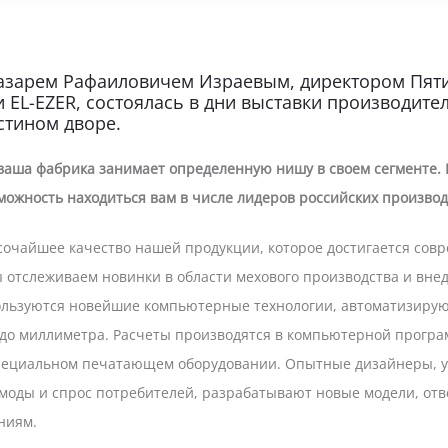
азарем Рафаиловичем Израевым, директором Пят
 EL-EZER, состоялась в дни выставки производите
стином дворе.
ваша фабрика занимает определенную нишу в своем сегменте. 
зможность находиться вам в числе лидеров российских произво
ысочайшее качество нашей продукции, которое достигается сов
 отслеживаем новинки в области мехового производства и внед
пользуются новейшие компьютерные технологии, автоматизиру
 до миллиметра. Расчеты производятся в компьютерной програм
специальном печатающем оборудовании. Опытные дизайнеры, 
моды и спрос потребителей, разрабатывают новые модели, о
ниям.