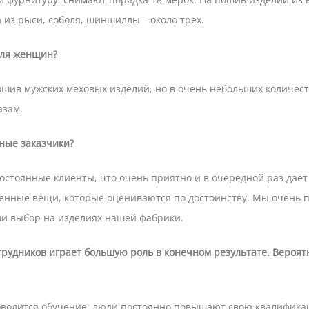
 из рыси, соболя, шиншиллы – около трех.
для женщин?
ошив мужских меховых изделий, но в очень небольших количест
азам.
нные заказчики?
постоянные клиенты, что очень приятно и в очередной раз дает
енные вещи, которые оцениваются по достоинству. Мы очень 
или выбор на изделиях нашей фабрики.
рудников играет большую роль в конечном результате. Вероятн
роводится обучение: люди постоянно повышают свою квалифика