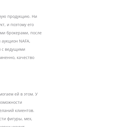
ную продукцию. Ни
кт, и поэтому его
ми брокерами, после
 аукцион NAFA,
м с ведущими
омненно, качество
огаем ей в этом. У
возможности
еланий клиентов.
ти фигуры, мех,
норки уходит