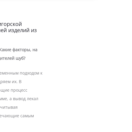
игорской
лей изделий из
Какие факторы, на
дителей шуб?
ременным подходом к
ряем их. В
ющие процесс
ме, а вывод лекал
учитывая
твечающие самым