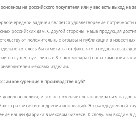
 основном на российского покупателя или у вас есть выход на 
ервоочередной задачей является удовлетворение потребности 
сных российских дам. С другой стороны, наша продукция дости
детельствуют положительные отзывы и публикации в известных 
Отдельно хотелось бы отметить тот факт, что в недавно вышедш
сии он существует лишь в 3-х экземплярах) наша компания зан
оизводителей меховых изделий.
оссии конкуренция в производстве шуб?
 довольно велика, и это не позволяет останавливаться на дост
йшего развития и внедрения инноваций. Это каждодневный труд
ние нашей фабрики в меховом бизнесе. К слову, мы входим в 