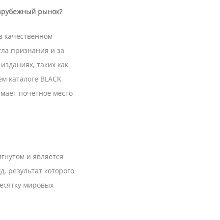
зарубежный рынок?
в качественном
гла признания и за
изданиях, таких как
ем каталоге BLACK
имает почетное место
игнутом и является
, результат которого
десятку мировых