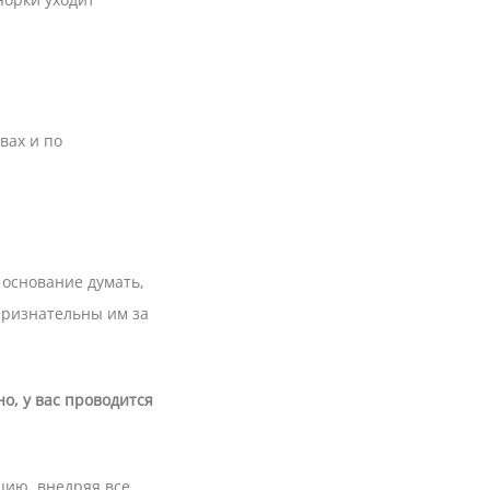
вах и по
 основание думать,
признательны им за
о, у вас проводится
цию, внедряя все