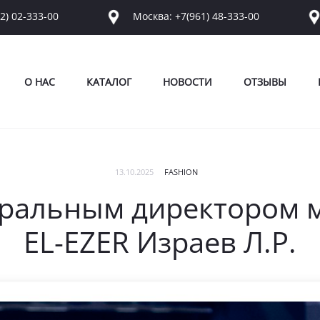
2) 02-333-00
Москва: +7(961) 48-333-00
О НАС
КАТАЛОГ
НОВОСТИ
ОТЗЫВЫ
13.10.2025
FASHION
еральным директором 
EL-EZER Израев Л.Р.